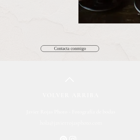
Contacta conmigo
VOLVER ARRIBA
Javier Rojas Photo - Fotografía de bodas
hola@javierrojasphoto.com